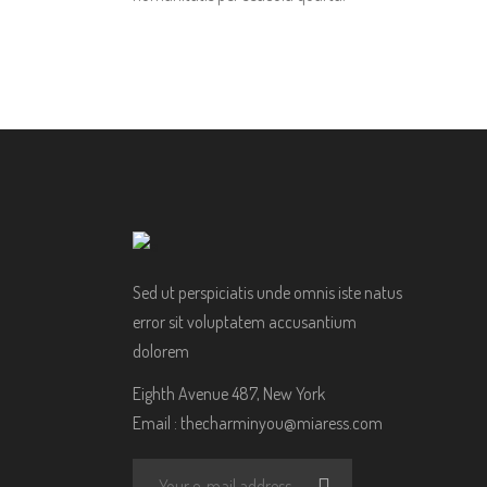
Sed ut perspiciatis unde omnis iste natus
error sit voluptatem accusantium
dolorem
Eighth Avenue 487, New York
Email :
thecharminyou@miaress.com