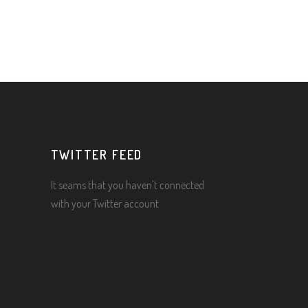
TWITTER FEED
It seams that you haven't connected
with your Twitter account