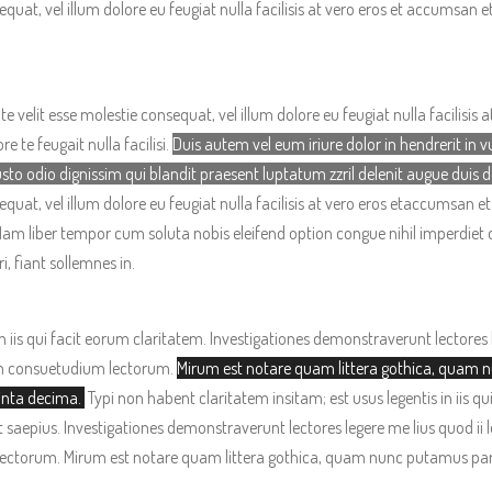
sequat, vel
illum dolore eu feugiat nulla facilisis at vero eros et accumsan e
te velit esse molestie consequat, vel illum dolore eu feugiat nulla facilisis
e te feugait nulla facilisi.
Duis autem vel eum iriure dolor in hendrerit in v
usto odio dignissim qui blandit praesent luptatum zzril delenit augue duis dol
sequat, vel illum dolore eu feugiat nulla facilisis at vero eros etaccumsan 
lisi. Nam liber tempor cum soluta nobis eleifend option congue nihil imper
 fiant sollemnes in.
n iis qui facit eorum claritatem.
Investigationes demonstraverunt lectores l
em consuetudium lectorum.
Mirum est notare quam littera gothica, quam 
inta decima.
Typi non habent claritatem insitam; est usus legentis in iis q
t saepius.
Investigationes demonstraverunt lectores legere me lius quod ii 
lectorum. Mirum
est notare quam littera gothica, quam nunc putamus p