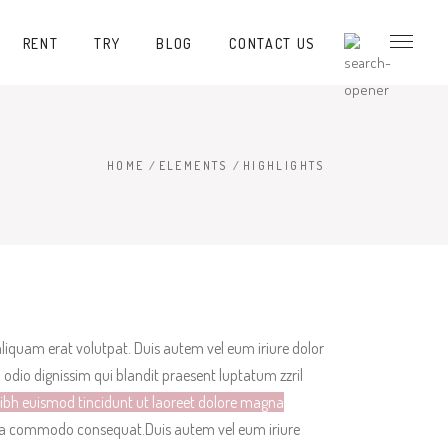
RENT
TRY
BLOG
CONTACT US
HOME
/
ELEMENTS
/
HIGHLIGHTS
iquam erat volutpat. Duis autem vel eum iriure dolor
o odio dignissim
qui blandit praesent luptatum zzril
ibh euismod tincidunt ut laoreet dolore magna
ex ea commodo consequat.Duis autem vel eum iriure