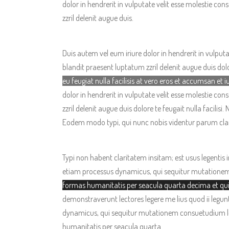
dolor in hendrerit in vulputate velit esse molestie con
zzril delenit augue duis.
Duis autem vel eum iriure dolor in hendrerit in vulputa
blandit praesent luptatum zzril delenit augue duis dolor
eu feugiat nulla facilisis at vero eros et accumsan et i
dolor in hendrerit in vulputate velit esse molestie con
zzril delenit augue duis dolore te feugait nulla faci
Eodem modo typi, qui nunc nobis videntur parum clari,
Typi non habent claritatem insitam; est usus legentis i
etiam processus dynamicus, qui sequitur mutation
formas humanitatis per seacula quarta decima et qu
demonstraverunt lectores legere me lius quod ii legun
dynamicus, qui sequitur mutationem consuetudium 
humanitatis per seacula quarta.