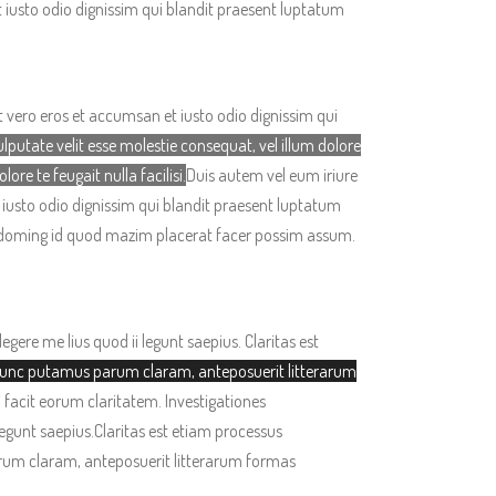
t iusto odio dignissim
qui blandit praesent luptatum
 at vero eros et accumsan et iusto odio dignissim qui
ulputate velit esse molestie consequat, vel illum dolore
ore te feugait nulla facilisi.
Duis autem vel eum iriure
et iusto odio dignissim qui blandit praesent luptatum
diet doming id quod mazim placerat facer possim assum.
egere me lius quod ii legunt saepius.
Claritas est
nunc putamus parum claram, anteposuerit litterarum
ui facit eorum claritatem. Investigationes
legunt saepius.
Claritas est etiam processus
arum claram
, anteposuerit litterarum formas