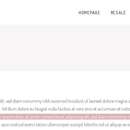
HOMEPAGE
RESALE
elit, sed diam nonummy nibh euismod tincidunt ut laoreet dolore magna al
. Vel
illum dolore eu feugiat nulla facilisis at vero eros et accumsan et iust
 ipsum dolor sit amet, consectetuer adipiscing elit, sed diam nonummy n
quis nostrud exerci tation ullamcorper suscipit lobortis nisl ut aliquip 