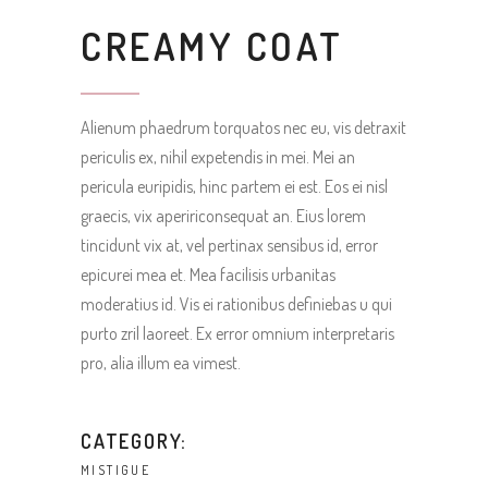
CREAMY COAT
Alienum phaedrum torquatos nec eu, vis detraxit
periculis ex, nihil expetendis in mei. Mei an
pericula euripidis, hinc partem ei est. Eos ei nisl
graecis, vix apeririconsequat an. Eius lorem
tincidunt vix at, vel pertinax sensibus id, error
epicurei mea et. Mea facilisis urbanitas
moderatius id. Vis ei rationibus definiebas u qui
purto zril laoreet. Ex error omnium interpretaris
pro, alia illum ea vimest.
CATEGORY:
MISTIGUE