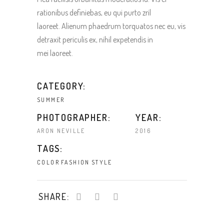
rationibus definiebas, eu qui purto zril
laoreet. Alienum phaedrum torquatos nec eu, vis
detraxit periculis ex, nihil expetendis in
mei laoreet.
CATEGORY:
SUMMER
PHOTOGRAPHER:
YEAR:
ARON NEVILLE
2016
TAGS:
COLOR
FASHION
STYLE
SHARE: