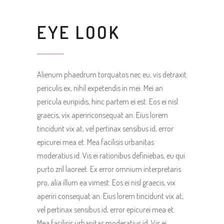
EYE LOOK
Alienum phaedrum torquatos nec eu, vis detraxit
periculis ex, nihil expetendis in mei. Mei an
pericula euripidis, hinc partem ei est. Eos ei nisl
graecis, vix apeririconsequat an. Eius lorem
tincidunt vix at, vel pertinax sensibus id, error
epicurei mea et. Mea facilisis urbanitas
moderatius id. Vis ei rationibus definiebas, eu qui
purto zril laoreet. Ex error omnium interpretaris
pro, alia illum ea vimest. Eos ei nisl graecis, vix
aperiri consequat an. Eius lorem tincidunt vix at,
vel pertinax sensibus id, error epicurei mea et.
Mea facilisis urbanitas moderatius id. Vis ei