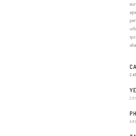
eur
ape
per
urb
qui
ali
C
CA
Y
20
P
AR