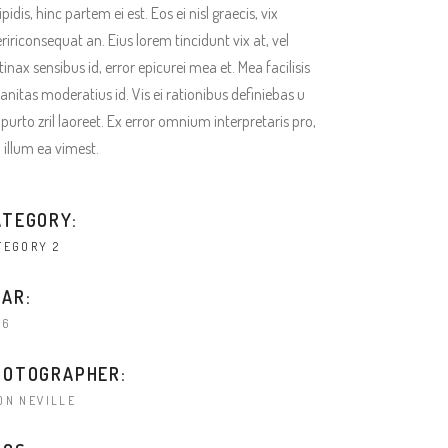
ipidis, hinc partem ei est. Eos ei nisl graecis, vix
ririconsequat an. Eius lorem tincidunt vix at, vel
tinax sensibus id, error epicurei mea et. Mea facilisis
anitas moderatius id. Vis ei rationibus definiebas u
 purto zril laoreet. Ex error omnium interpretaris pro,
a illum ea vimest.
ATEGORY:
TEGORY 2
EAR:
16
HOTOGRAPHER:
ON NEVILLE