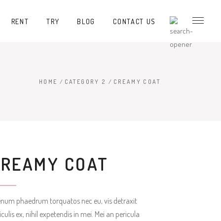
RENT
TRY
BLOG
CONTACT US
HOME
/
CATEGORY 2
/
CREAMY COAT
CREAMY COAT
enum phaedrum torquatos nec eu, vis detraxit
iculis ex, nihil expetendis in mei. Mei an pericula