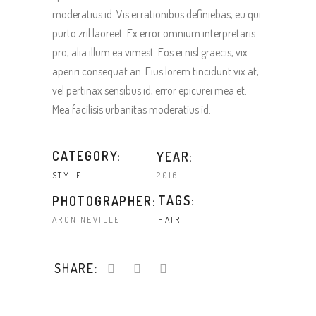
moderatius id. Vis ei rationibus definiebas, eu qui
purto zril laoreet. Ex error omnium interpretaris
pro, alia illum ea vimest. Eos ei nisl graecis, vix
aperiri consequat an. Eius lorem tincidunt vix at,
vel pertinax sensibus id, error epicurei mea et.
Mea facilisis urbanitas moderatius id.
CATEGORY:
YEAR:
2016
STYLE
TAGS:
PHOTOGRAPHER:
ARON NEVILLE
HAIR
SHARE: